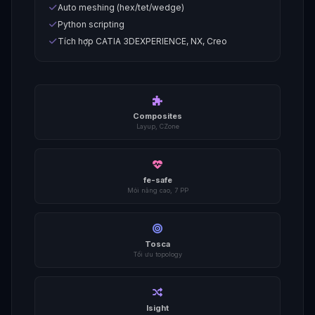
Auto meshing (hex/tet/wedge)
Python scripting
Tích hợp CATIA 3DEXPERIENCE, NX, Creo
Composites
Layup, CZone
fe-safe
Mỏi nâng cao, 7 PP
Tosca
Tối ưu topology
Isight