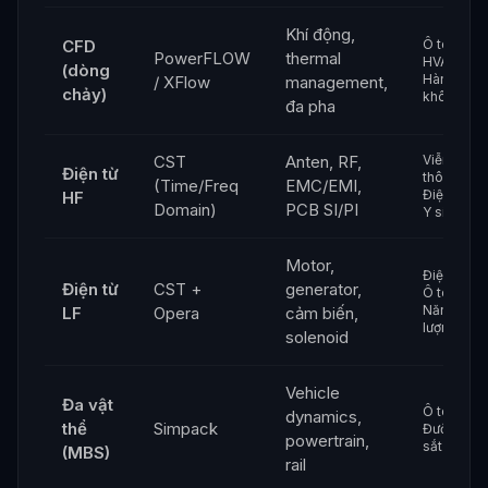
Khí động,
CFD
Ô tô,
PowerFLOW
thermal
HVAC,
(dòng
Hàng
/ XFlow
management,
chảy)
không
đa pha
CST
Anten, RF,
Viễn
Điện từ
thông,
(Time/Freq
EMC/EMI,
Điện tử,
HF
Domain)
PCB SI/PI
Y sinh
Motor,
Điện tử,
Điện từ
CST +
generator,
Ô tô,
Năng
LF
Opera
cảm biến,
lượng
solenoid
Vehicle
Đa vật
Ô tô,
dynamics,
thể
Simpack
Đường
powertrain,
sắt
(MBS)
rail