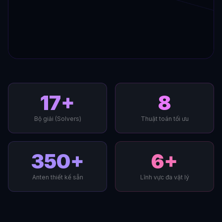
17+
8
Bộ giải (Solvers)
Thuật toán tối ưu
350+
6+
Anten thiết kế sẵn
Lĩnh vực đa vật lý