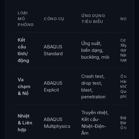
LOẠI
ỨNG DỤNG
MÔ
CÔNG CỤ
NGÀNH
TIÊU BIỂU
PHỎNG
Kết
Cơ khí,
Ứng suất,
Xây
cấu
ABAQUS
biến dạng,
dựng,
tĩnh/
Standard
Năng
buckling, mỏi
động
lượng
Crash test,
Ô tô,
Va
Hàng
ABAQUS
drop test,
chạm
không,
Explicit
blast,
Quốc
& Nổ
penetration
phòng
Truyền nhiệt,
Nhiệt
Điện tử,
ABAQUS
Kết cấu-
& Liên
Bán dẫn,
Multiphysics
Nhiệt-Điện-
Ô tô
hợp
Âm