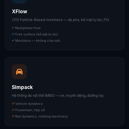
XFlow
CFD Particle-Based meshless — đa pha, bề mặt tự do, FSI.
Multiphase flow
Free surface (bề mặt tự do)
Meshless — không chia lưới
Simpack
Hệ thống đa vật thể (MBS) — xe, truyền động, đường ray.
Vehicle dynamics
Powertrain, hộp số
Rail dynamics, rotating machinery