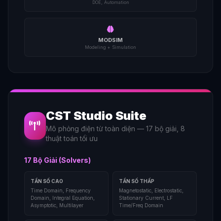
DOE, Automation
MODSIM
Modeling + Simulation
CST Studio Suite
Mô phỏng điện từ toàn diện — 17 bộ giải, 8
thuật toán tối ưu
17 Bộ Giải (Solvers)
TẦN SỐ CAO
TẦN SỐ THẤP
Time Domain, Frequency
Magnetostatic, Electrostatic,
Domain, Integral Equation,
Stationary Current, LF
Asymptotic, Multilayer
Time/Freq Domain