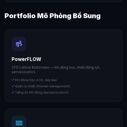
Portfolio Mô Phỏng Bổ Sung
PowerFLOW
CFD Lattice Boltzmann — khí động học, nhiệt động lực,
aeroacoustics.
Khí động học ô tô, máy bay
Quản lý nhiệt (thermal management)
Tiếng ồn khí động (aeroacoustics)