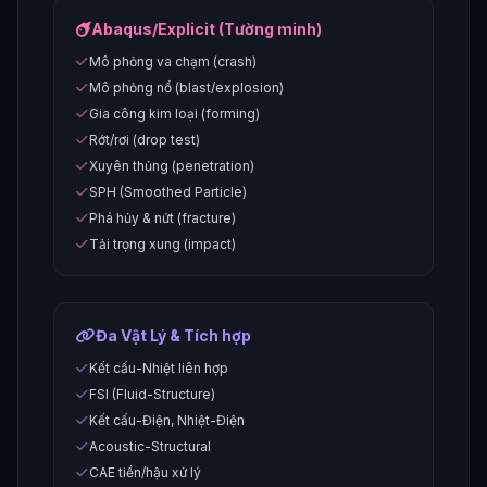
Abaqus/Explicit (Tường minh)
Mô phỏng va chạm (crash)
Mô phỏng nổ (blast/explosion)
Gia công kim loại (forming)
Rớt/rơi (drop test)
Xuyên thủng (penetration)
SPH (Smoothed Particle)
Phá hủy & nứt (fracture)
Tải trọng xung (impact)
Đa Vật Lý & Tích hợp
Kết cấu-Nhiệt liên hợp
FSI (Fluid-Structure)
Kết cấu-Điện, Nhiệt-Điện
Acoustic-Structural
CAE tiền/hậu xử lý