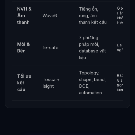
NVH &
Tiếng ồn,
Ô tô,
Hàng
Âm
Wave6
rung, âm
không,
thanh
thanh kết cấu
HVAC
7 phương
Mỏi &
pháp mỏi,
Đa
fe-safe
ngành
Bền
database vật
liệu
Topology,
Tối ưu
R&D,
Tosca +
shape, bead,
Giảm
kết
trọng
Isight
DOE,
cấu
lượng
automation