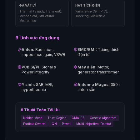
ĐA VẬT LÝ
HẠT TÍCH ĐIỆN
Thermal (Steady/Transient),
Particle-in-Cell (PIC),
Mechanical, Structural
Tracking, Wakefield
Mechanics
6 Lĩnh vực ứng dụng
Anten:
Radiation,
EMC/EMI:
Tương thích
impedance, gain, VSWR
điện từ
PCB SI/PI:
Signal &
Máy điện:
Motor,
Power Integrity
generator, transformer
Y sinh:
SAR, MRI,
Antenna Magus:
350+
hyperthermia
anten sẵn
8 Thuật Toán Tối Ưu
Nelder-Mead
Trust Region
CMA-ES
Genetic Algorithm
Particle Swarm
IQN
Powell
Multi-objective (Pareto)