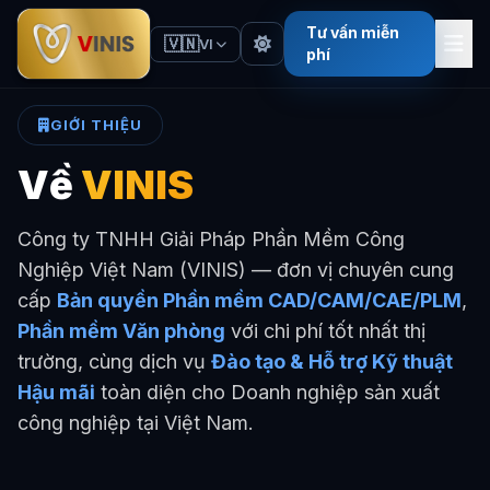
Tư vấn miễn
🇻🇳
VI
phí
GIỚI THIỆU
Về
VINIS
Công ty TNHH Giải Pháp Phần Mềm Công
Nghiệp Việt Nam (VINIS) — đơn vị chuyên cung
cấp
Bản quyền Phần mềm CAD/CAM/CAE/PLM
,
Phần mềm Văn phòng
với chi phí tốt nhất thị
trường, cùng dịch vụ
Đào tạo & Hỗ trợ Kỹ thuật
Hậu mãi
toàn diện cho Doanh nghiệp sản xuất
công nghiệp tại Việt Nam.