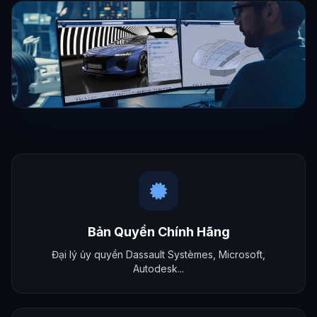
Giải pháp Phần mềm Công
nghiệp Toàn diện
Bản quyền chính hãng — Chi phí tối ưu —
Hỗ trợ kỹ thuật 24/7
Bản Quyền Chính Hãng
Đại lý ủy quyền Dassault Systèmes, Microsoft,
Autodesk...