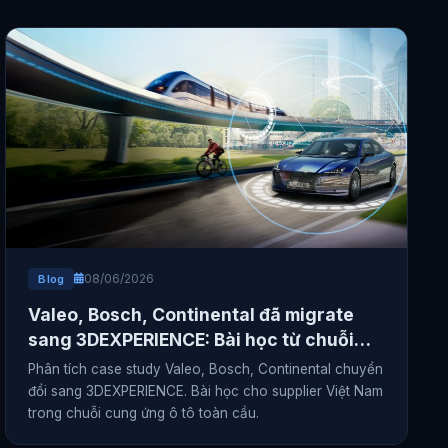
08/06/2026
Blog
Valeo, Bosch, Continental đã migrate
sang 3DEXPERIENCE: Bài học từ chuỗi
cung ứng toàn cầu
Phân tích case study Valeo, Bosch, Continental chuyển
đổi sang 3DEXPERIENCE. Bài học cho supplier Việt Nam
trong chuỗi cung ứng ô tô toàn cầu.