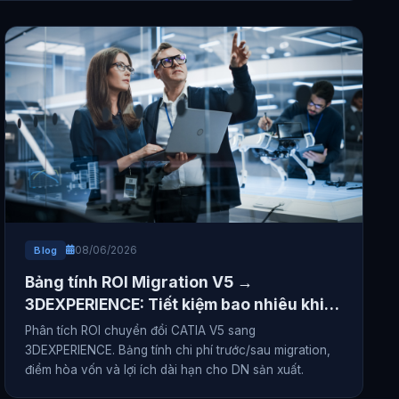
08/06/2026
Blog
Bảng tính ROI Migration V5 →
3DEXPERIENCE: Tiết kiệm bao nhiêu khi
chuyển đổi?
Phân tích ROI chuyển đổi CATIA V5 sang
3DEXPERIENCE. Bảng tính chi phí trước/sau migration,
điểm hòa vốn và lợi ích dài hạn cho DN sản xuất.