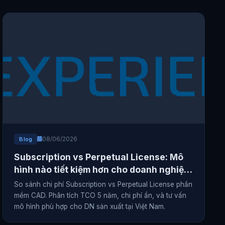
08/06/2026
Blog
Subscription vs Perpetual License: Mô
hình nào tiết kiệm hơn cho doanh nghiệp
sản xuất Việt Nam?
So sánh chi phí Subscription vs Perpetual License phần
mềm CAD. Phân tích TCO 5 năm, chi phí ẩn, và tư vấn
mô hình phù hợp cho DN sản xuất tại Việt Nam.