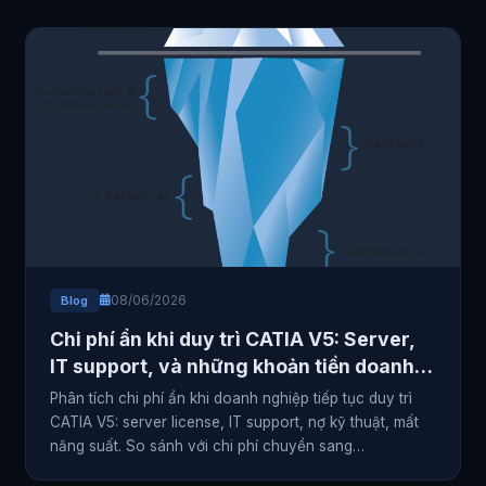
08/06/2026
Blog
Chi phí ẩn khi duy trì CATIA V5: Server,
IT support, và những khoản tiền doanh
nghiệp không nhìn thấy
Phân tích chi phí ẩn khi doanh nghiệp tiếp tục duy trì
CATIA V5: server license, IT support, nợ kỹ thuật, mất
năng suất. So sánh với chi phí chuyển sang
3DEXPERIENCE.