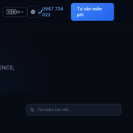
0987 734
Tư vấn miễn
🇻🇳
VI
022
phí
IENCE,