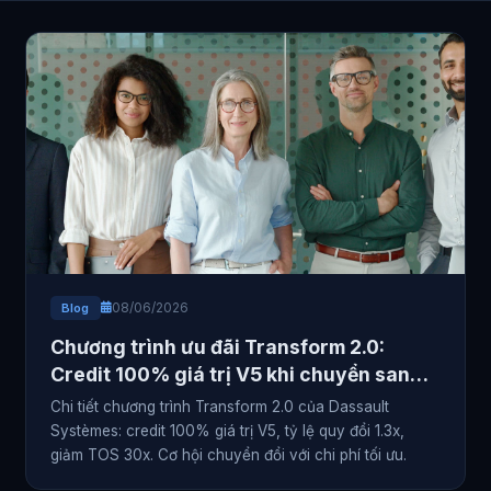
08/06/2026
Blog
Chương trình ưu đãi Transform 2.0:
Credit 100% giá trị V5 khi chuyển sang
3DEXPERIENCE
Chi tiết chương trình Transform 2.0 của Dassault
Systèmes: credit 100% giá trị V5, tỷ lệ quy đổi 1.3x,
giảm TOS 30x. Cơ hội chuyển đổi với chi phí tối ưu.