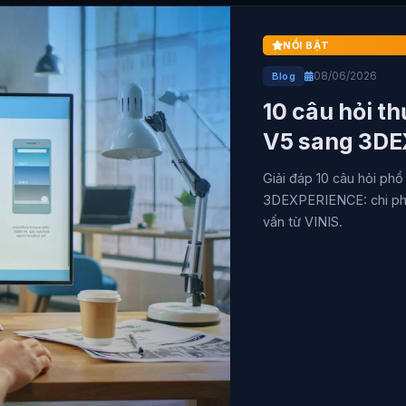
NỔI BẬT
08/06/2026
Blog
10 câu hỏi t
V5 sang 3DEX
VINIS)
Giải đáp 10 câu hỏi ph
3DEXPERIENCE: chi phí, 
vấn từ VINIS.