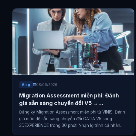
08/06/2026
Blog
Migration Assessment miễn phí: Đánh
giá sẵn sàng chuyển đổi V5 →
3DEXPERIENCE trong 30 phút
Đăng ký Migration Assessment miễn phí từ VINIS. Đánh
giá mức độ sẵn sàng chuyển đổi CATIA V5 sang
3DEXPERIENCE trong 30 phút. Nhận lộ trình cá nhân
hóa.