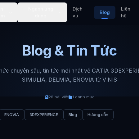
ản
Ngành ứng
Dịch
Liên
Blog
ẩm
dụng
vụ
hệ
Blog & Tin Tức
thức chuyên sâu, tin tức mới nhất về CATIA 3DEXPER
SIMULIA, DELMIA, ENOVIA từ VINIS
28 bài viết
1 danh mục
ENOVIA
3DEXPERIENCE
Blog
Hướng dẫn