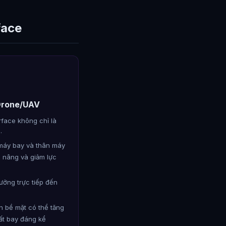
face
 Drone/UAV
rface không chỉ là
n
.
máy bay và thân máy
c nâng và giảm lực
ưởng trực tiếp đến
 bề mặt có thể tăng
ất bay đáng kể