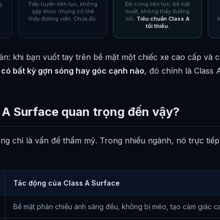
g
Tiếp tuyến liên tục, không
Độ cong liên tục: bề mặt
gặp khúc nhưng có thể
muất, không thấy đường
thấy đường viền. Chưa đủ.
nổi.
Tiêu chuẩn Class A
h
tối thiểu.
ản: khi bạn vuốt tay trên bề mặt một chiếc xe cao cấp và
 có bất kỳ gợn sóng hay góc cạnh nào
, đó chính là Class 
s A Surface quan trọng đến vậy?
ng chỉ là vấn đề thẩm mỹ. Trong nhiều ngành, nó trực ti
Tác động của Class A Surface
Bề mặt phản chiếu ánh sáng đều, không bị méo, tạo cảm giác c