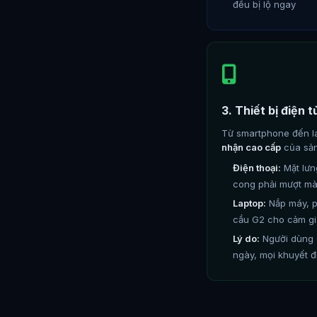
đều bị lộ ngay
3. Thiết bị điện 
Từ smartphone đến l
nhận cao cấp
của sả
Điện thoại:
Mặt lưng
cong phải mượt mà 
Laptop:
Nắp máy, p
cầu G2 cho cảm g
Lý do:
Người dùng 
ngày, mọi khuyết đ