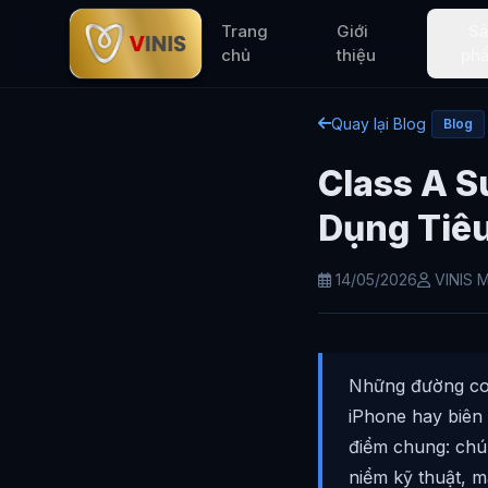
Trang
Giới
S
chủ
thiệu
ph
Quay lại Blog
Blog
Class A S
Dụng Tiê
14/05/2026
VINIS M
Những đường con
iPhone hay biên
điểm chung: chú
niểm kỹ thuật, m