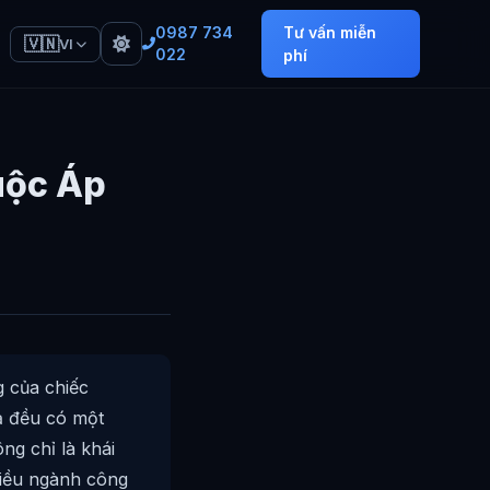
0987 734
Tư vấn miễn
🇻🇳
VI
022
phí
uộc Áp
 của chiếc
ả đều có một
ng chỉ là khái
hiều ngành công