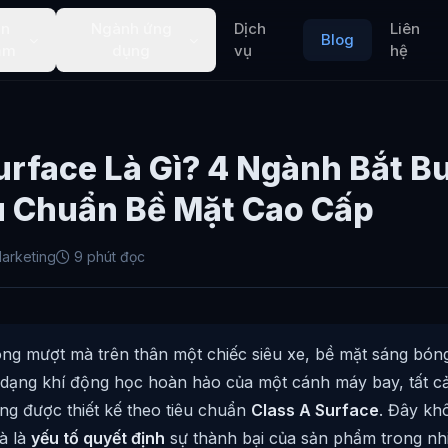
ản
Ngành ứng
Dịch
Liên
Blog
ẩm
dụng
vụ
hệ
urface Là Gì? 4 Ngành Bắt B
u Chuẩn Bề Mặt Cao Cấp
arketing
9 phút đọc
g mượt mà trên thân một chiếc siêu xe, bề mặt sáng bóng
 dạng khí động học hoàn hảo của một cánh máy bay, tất c
ng được thiết kế theo tiêu chuẩn
Class A Surface
. Đây khô
à là
yếu tố quyết định
sự thành bại của sản phẩm trong n