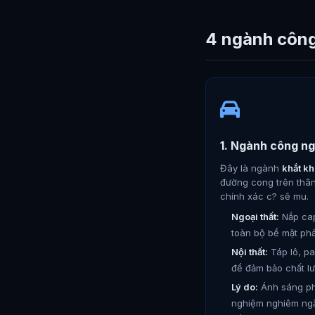
4 ngành công
1. Ngành công ng
Đây là ngành
khắt kh
đường cong trên thân
chính xác c? sẽ mu.
Ngoại thất:
Nắp cap
toàn bộ bề mặt phải
Nội thất:
Táp lô, pa
để đảm bảo chất l
Lý do:
Ánh sáng phả
nghiệm nghiêm ngặ