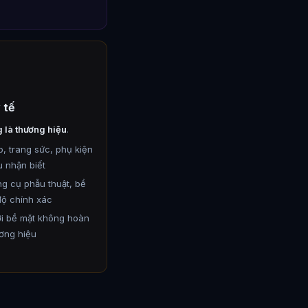
 tế
g là thương hiệu
.
 trang sức, phụ kiện
u nhận biết
g cụ phẫu thuật, bề
độ chính xác
ới bề mặt không hoàn
ương hiệu