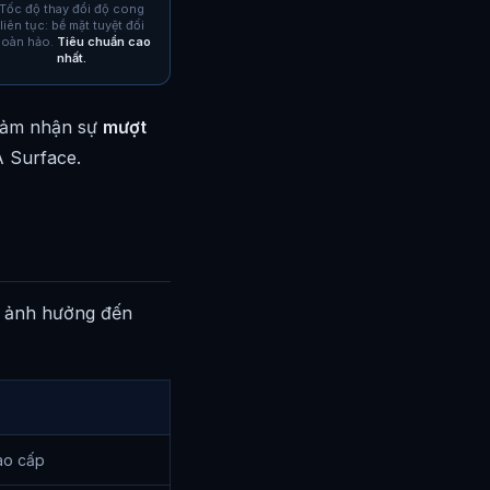
Tốc độ thay đổi độ cong
liên tục: bề mặt tuyệt đối
oàn hảo.
Tiêu chuẩn cao
nhất.
 cảm nhận sự
mượt
A Surface.
ếp ảnh hưởng đến
ao cấp