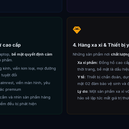
tử cao cấp
4. Hàng xa xỉ & Thiết bị y
aptop,
bề mặt quyết định cảm
Những sản phẩm nơi
chất lượn
n phẩm.
Xa xỉ phẩm:
Đồng hồ cao cấp,
 kính, viền kim loại, mọi đường
thời trang, bề mặt là dấu hiệ
tuyệt đối
Y tế:
Thiết bị chẩn đoán, dụn
almrest, viền màn hình, yêu
mặt G2 đảm bảo vệ sinh và 
iác premium
Lý do:
Một sản phẩm xa xỉ v
cầm và nhìn sản phẩm hàng
hảo sẽ lập tức mất giá trị th
iểm đều bị phát hiện