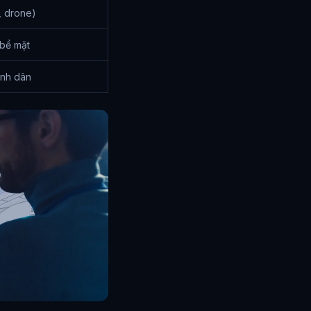
, drone)
 bề mặt
ình dân