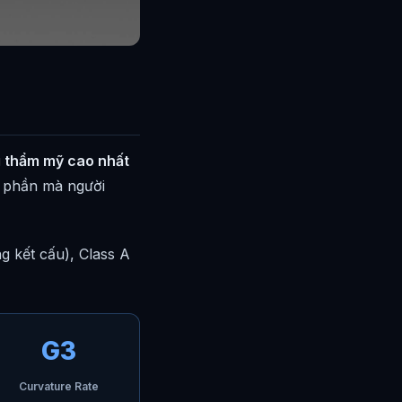
g thẩm mỹ cao nhất
g phần mà người
g kết cấu), Class A
G3
Curvature Rate