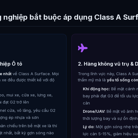
 nghiệp bắt buộc áp dụng Class A Sur
hiệp Ô tô
2. Hàng không vũ trụ &
e nhất
về Class A Surface. Mọi
Trong lĩnh vực này, Class A Su
 xe đều được thiết kế với độ
thẩm mỹ mà là
yếu tố sống cò
Khí động học:
Bề mặt cánh 
o, mui xe, cửa xe, lưng xe,
bay phải đạt G3 để tối ưu lự
 đạt G2 trở lên
cản
nel cửa, vô lăng, yêu cầu G2
Drone/UAV:
Bề mặt vỏ ảnh h
ượng ép nhựa và sơn
thời lượng bay và sự ổn định
n chiếu trên bề mặt xe là thí
Lý do:
Một gợn sóng nhẹ trên
t nhất, bất kỳ gợn sóng nào
lực cản 5-15%, giảm hiệu su